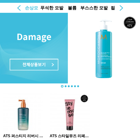
손상모
푸석한 모발
볼륨
부스스한 모발
컬
두피
ATS 퍼스티지 리버시 토닉 14…
ATS 스타일뮤즈 리페어 컬크림 …