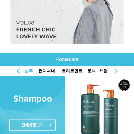
Homecare
샴푸
컨디셔너
트리트먼트
토닉
세럼
오일