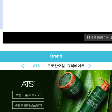
24
시간 동안 다시 
Brand
ATS
모로칸오일
그리에이트
브랜드 홈 바로가기
브랜드 전체상품보기