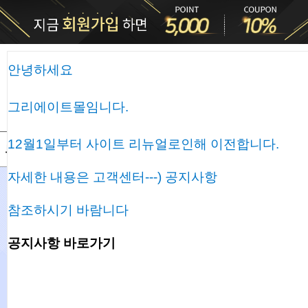
0
안녕하세요
그리에이트몰임니다.
미용회원전용
12월1일부터 사이트 리뉴얼로인해 이전합니다.
브랜드
제품타입별
이벤트
제품정보&팁
지사안내/AS
자세한 내용은 고객센터---) 공지사항
참조하시기 바람니다
공지사항 바로가기