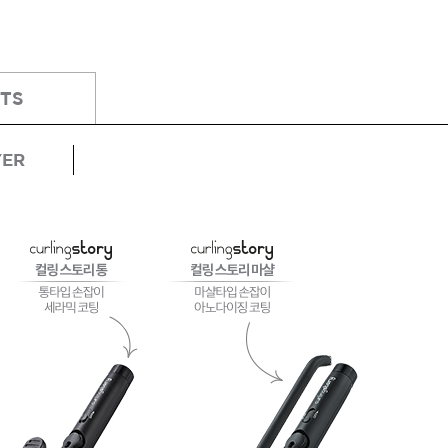
TS
 샴푸
ATS 스타일뮤즈 리페어 컬크
림 150ml
13,000원
YER
 오일