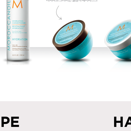
IPE
H