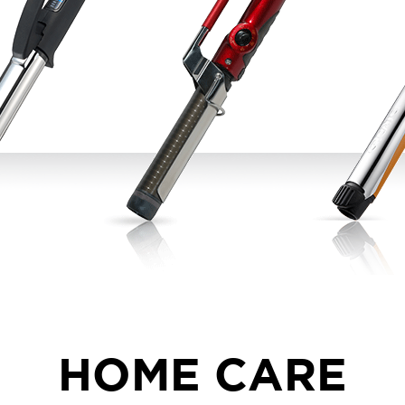
ISTURE
VOLUME
NO FRIZZ
컨디셔너
트리트먼트
오일
이벤트
살롱온리
체험단
어 레시피
헤어 트렌드
헤어 스튜디
우수회원 혜택
미용회원 혜택
광주
대구
대전
부산
서울
울산
인천
전남
HOME CARE