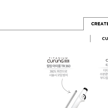
샴푸
컨디셔너
CREAT
트리트먼트
토닉
CU
세럼
오일
에센셜
스타일링