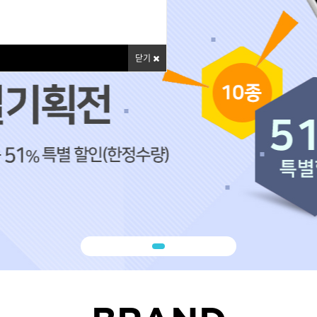
볼륨 라인
스무드 라인
닫기
텍스처
컬 라인
스타일링 라인
피니시 라인
컬러
브러시