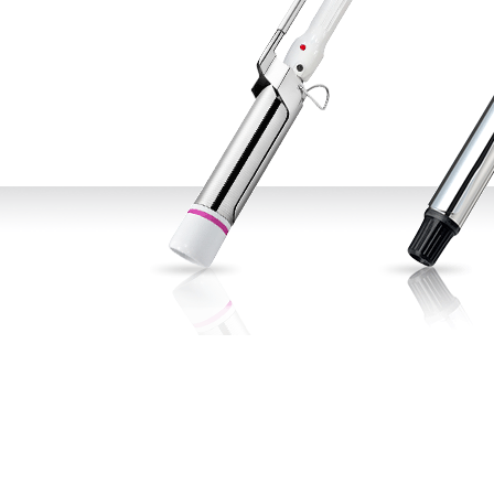
DAMAGE
MO
샴푸
쇼핑찬스
제품찾기
헤
멤버쉽
강원
경기
경남
경북