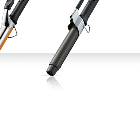
CURL
SCALP
스타일링
상품후기
오
제품사용팁
포인트
전북
제주
충남
충북