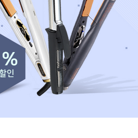
카미시
브레시
ATS 스타일뮤즈
글래미쉬
맥스