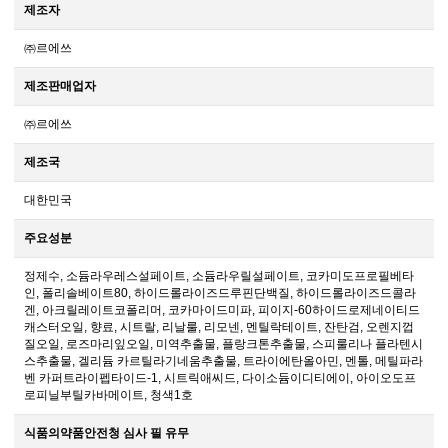
제조자
㈜르에쓰
제조판매업자
㈜르에쓰
제조국
대한민국
주요성분
정제수, 소듐라우레스설페이트, 소듐라우릴설페이트, 코카미도프로필베타
인, 폴리솔베이트80, 하이드롤라이즈드루핀단백질, 하이드롤라이즈드콜라
겐, 아크릴레이트코폴리머, 코카마이드미파, 피이지-60하이드로제네이티드
캐스터오일, 향료, 시트랄, 리날룰, 리모넨, 멘틸락테이트, 잔탄검, 오렌지껍
질오일, 로즈마리잎오일, 미역추출물, 플랑크톤추출물, 스피룰리나 플라텐시
스추출물, 겔리듐 카르틸라기네움추출물, 트라이에탄올아민, 멘톨, 메틸파라
벤 카퍼트라이펩타이드-1, 시트릭애씨드, 다이소듐이디티에이, 아이오도프
로피닐부틸카바메이트, 청색1호
식품의약품안전청 심사 필 유무