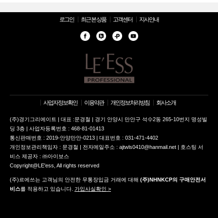
로그인
최근 본 상품
고객센터
지사안내
사업자정보확인
이용약관
개인정보처리방침
회사소개
(주)경기그리에이트 | 대표 :문경철 | 경기 안양시 만안구 석수2동 265-10번지 명성빌
딩 3층 | 사업자등록번호 : 468-81-01413
통신판매번호 : 2019-안양만안-0213 | 대표번호 : 031-471-4402
개인정보관리책임자 : 문경철 | 전자메일주소 : ajtwls0410@hanmail.net | 호스팅 서
비스 제공자 : ㈜아이보스
Copyright@LE'ess, All rights reserved
(주)르에쓰는 고객님의 안전한 무통장입금 거래에 대해
(주)NHNKCP의 구매안전서
비스
를 적용하고 있습니다.
가입사실확인 >