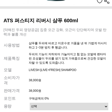
ATS 퍼스티지 리버시 샴푸 600ml
[약해진 두피 영양공급] 집중 모근 강화, 모근이 단단해지며 모발 탄
력과 볼륨 개선
샴푸를 두피에 바르고 미온수로 거품을 낸 뒤 가볍게 마사지
사용방법
하고 1~3분 방치 후 헹굽니다.
두피의 기능이 저하되어 가늘어지고 힘 없는 모발에 펜타마
제품특징
린 조성물이 두피를 생기 있게 가꿔줌으로써 건강한 모발이
자랄 수 있도록 도와줍니다.
모델
LIVESH [LIVE+FRESH] SHAMPOO
소비자가
38,000원
격
판매가격
38,000원
포인트
구매금액의 0%
용량