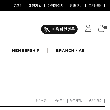
로그인
회원가입
마이페이지
장바구니
고객센터
0
미용회원전용
MEMBERSHIP
BRANCH / AS
인기상품순
신상품순
높은가격순
낮은가격순
ATS 퍼스티지
리버시