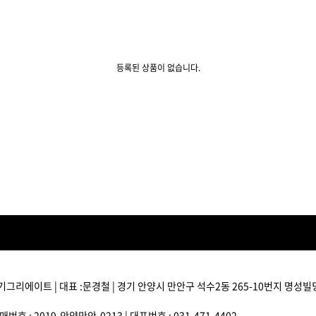
볼륨 라인
스무드 라인
텍스처
등록된 상품이 없습니다.
컬 라인
스타일링 라인
피니시 라인
컬러
브러시
기그리에이트 | 대표 :문경철 | 경기 안양시 만안구 석수2동 265-10번지 명성빌딩 3
번호 : 2019-안양만안-0213 | 대표번호 : 031-471-4402