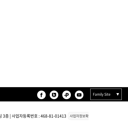
카미시
브레시
ATS 스타일뮤즈
글래미쉬
맥스
Family Site
층 | 사업자등록번호 : 468-81-01413
사업자정보확