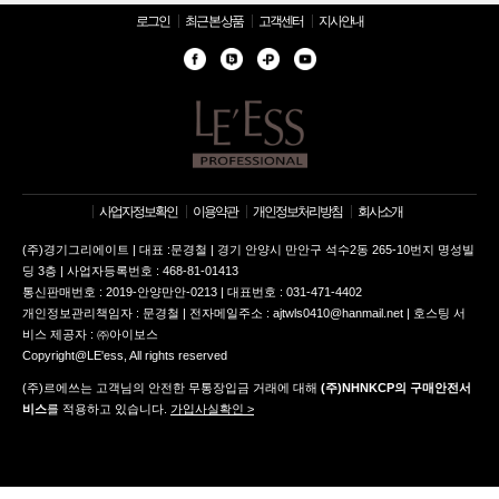
로그인
최근 본 상품
고객센터
지사안내
사업자정보확인
이용약관
개인정보처리방침
회사소개
(주)경기그리에이트 | 대표 :문경철 | 경기 안양시 만안구 석수2동 265-10번지 명성빌
딩 3층 | 사업자등록번호 : 468-81-01413
통신판매번호 : 2019-안양만안-0213 | 대표번호 : 031-471-4402
개인정보관리책임자 : 문경철 | 전자메일주소 : ajtwls0410@hanmail.net | 호스팅 서
비스 제공자 : ㈜아이보스
Copyright@LE'ess, All rights reserved
(주)르에쓰는 고객님의 안전한 무통장입금 거래에 대해
(주)NHNKCP의 구매안전서
비스
를 적용하고 있습니다.
가입사실확인 >