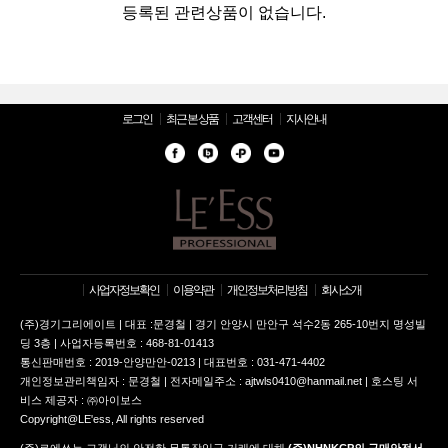
등록된 관련상품이 없습니다.
로그인
최근 본 상품
고객센터
지사안내
사업자정보확인
이용약관
개인정보처리방침
회사소개
(주)경기그리에이트 | 대표 :문경철 | 경기 안양시 만안구 석수2동 265-10번지 명성빌
딩 3층 | 사업자등록번호 : 468-81-01413
통신판매번호 : 2019-안양만안-0213 | 대표번호 : 031-471-4402
개인정보관리책임자 : 문경철 | 전자메일주소 : ajtwls0410@hanmail.net | 호스팅 서
비스 제공자 : ㈜아이보스
Copyright@LE'ess, All rights reserved
(주)르에쓰는 고객님의 안전한 무통장입금 거래에 대해
(주)NHNKCP의 구매안전서