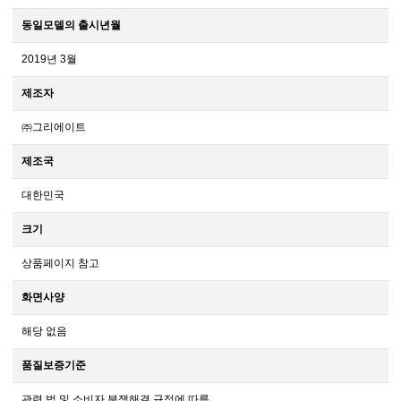
동일모델의 출시년월
2019년 3월
제조자
㈜그리에이트
제조국
대한민국
크기
상품페이지 참고
화면사양
해당 없음
품질보증기준
관련 법 및 소비자 분쟁해결 규정에 따름