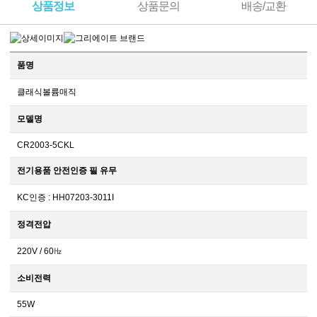
상품정보
상품문의
배송/교환
품명
클래식볼륨매직
모델명
CR2003-5CKL
전기용품 안전인증 필 유무
KC인증 : HH07203-3011I
정격전압
220V / 60㎐
소비전력
55W