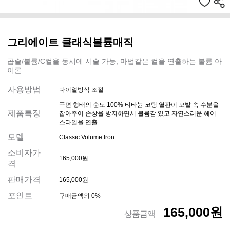
그리에이트 클래식볼륨매직
곱슬/볼륨/C컬을 동시에 시술 가능, 마법같은 컬을 연출하는 볼륨 아
이론
사용방법
다이얼방식 조절
곡면 형태의 순도 100% 티타늄 코팅 열판이 모발 속 수분을
제품특징
잡아주어 손상을 방지하면서 볼륨감 있고 자연스러운 헤어
스타일을 연출
모델
Classic Volume Iron
소비자가
165,000원
격
판매가격
165,000원
포인트
구매금액의 0%
165,000원
상품금액