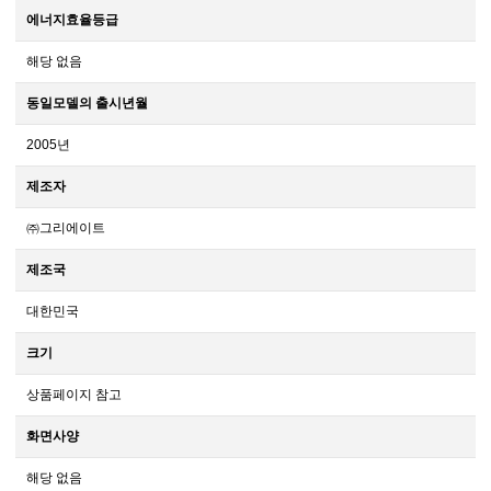
에너지효율등급
해당 없음
동일모델의 출시년월
2005년
제조자
㈜그리에이트
제조국
대한민국
크기
상품페이지 참고
화면사양
해당 없음