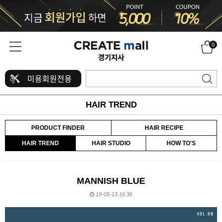
0
미용회원전용
HAIR TREND
PRODUCT FINDER
HAIR RECIPE
HAIR TREND
HAIR STUDIO
HOW TO'S
MANNISH BLUE
19-05-13 16:36
본문