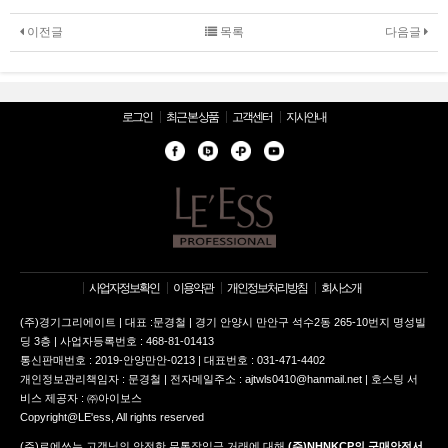
이전글
목록
다음글
로그인
최근 본 상품
고객센터
지사안내
사업자정보확인
이용약관
개인정보처리방침
회사소개
(주)경기그리에이트 | 대표 :문경철 | 경기 안양시 만안구 석수2동 265-10번지 명성빌
딩 3층 | 사업자등록번호 : 468-81-01413
통신판매번호 : 2019-안양만안-0213 | 대표번호 : 031-471-4402
개인정보관리책임자 : 문경철 | 전자메일주소 : ajtwls0410@hanmail.net | 호스팅 서
비스 제공자 : ㈜아이보스
Copyright@LE'ess, All rights reserved
(주)르에쓰는 고객님의 안전한 무통장입금 거래에 대해
(주)NHNKCP의 구매안전서